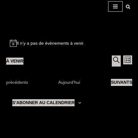
Aller
au
contenu
Il n’y a pas de évènements à venir.
Recherche
Nav
À VENIR
et
LISTE
de
navigation
Sélectionnez
RECHERC
de
vue
une
vues
Évènements
date.
Évènements
ÉVÈNEMENT
précédents
Aujourd'hui
SUIVANTS
Évè
S’ABONNER AU CALENDRIER