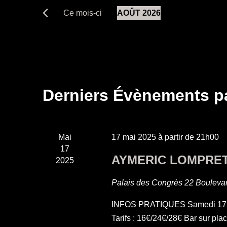
navigation
Rechercher
Ce mois-ci
AOÛT 2026
de
Évènements
Sélectionnez
par
vues
une
mot-
date.
clé.
Évènements
Derniers Évènements p
Mai
17 mai 2025 à partir de 21h00
17
AYMERIC LOMPRET
2025
Palais des Congrès
22 Boulevar
INFOS PRATIQUES Samedi 17 ma
Tarifs : 16€/24€/28€ Bar sur plac