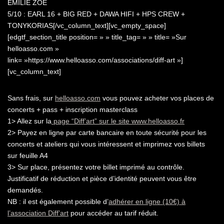
EMILIE ZOE
5/10 : EARL 16 + BIG RED + DAWA HIFI + HPS CREW +
TONYKORIAS[/vc_column_text][vc_empty_space]
[edgtf_section_title position= » » title_tag= » » title= »Sur
helloasso.com »
link= »https://www.helloasso.com/associations/diff-art »]
[vc_column_text]
Sans frais, sur
helloasso.com
vous pouvez acheter vos places de
concerts + pass + inscription masterclass
1> Allez sur la
page “Diff’art” sur le site www.helloasso.fr
2> Payez en ligne par carte bancaire en toute sécurité pour les
concerts et ateliers qui vous intéressent et imprimez vos billets
sur feuille A4
3> Sur place, présentez votre billet imprimé au contrôle.
Justificatif de réduction et pièce d’identité peuvent vous être
demandés.
NB : il est également possible d’
adhérer en ligne (10€) à
l’association Diff’art
pour accéder au tarif réduit.