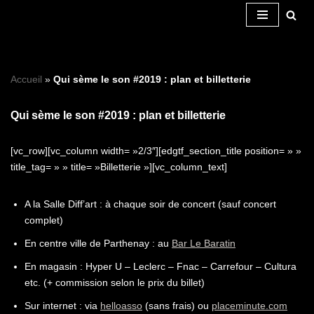
Aller
au
contenu
Accueil
»
Qui sème le son #2019 : plan et billetterie
Qui sème le son #2019 : plan et billetterie
[vc_row][vc_column width= »2/3″][edgtf_section_title position= » »
title_tag= » » title= »Billetterie »][vc_column_text]
A la Salle Diff’art : à chaque soir de concert (sauf concert
complet)
En centre ville de Parthenay : au
Bar Le Baratin
En magasin : Hyper U – Leclerc – Fnac – Carrefour – Cultura
etc. (+ commission selon le prix du billet)
Sur internet : via
helloasso
(sans frais) ou
placeminute.com