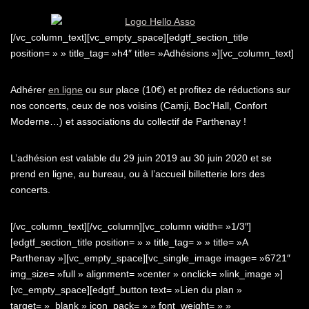
[/vc_column_text][vc_empty_space][edgtf_section_title
position= » » title_tag= »h4″ title= »Adhésions »][vc_column_text]
Adhérer
en ligne
ou sur place (10€) et profitez de réductions sur
nos concerts, ceux de nos voisins (Camji, Boc’Hall, Confort
Moderne…) et associations du collectif de Parthenay !
L’adhésion est valable du 29 juin 2019 au 30 juin 2020 et se
prend en ligne, au bureau, ou à l’accueil billetterie lors des
concerts.
[/vc_column_text][/vc_column][vc_column width= »1/3″]
[edgtf_section_title position= » » title_tag= » » title= »A
Parthenay »][vc_empty_space][vc_single_image image= »6721″
img_size= »full » alignment= »center » onclick= »link_image »]
[vc_empty_space][edgtf_button text= »Lien du plan »
target= »_blank » icon_pack= » » font_weight= » »