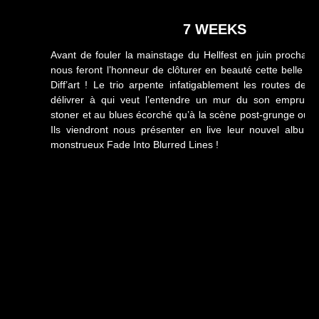
7 WEEKS
Avant de fouler la mainstage du Hellfest en juin prochain
nous feront l’honneur de clôturer en beauté cette belle so
Diff’art ! Le trio arpente infatigablement les routes dep
délivrer à qui veut l’entendre un mur du son emprunta
stoner et au blues écorché qu’à la scène post-grunge ou a
Ils viendront nous présenter en live leur nouvel album, l
monstrueux Fade Into Blurred Lines !