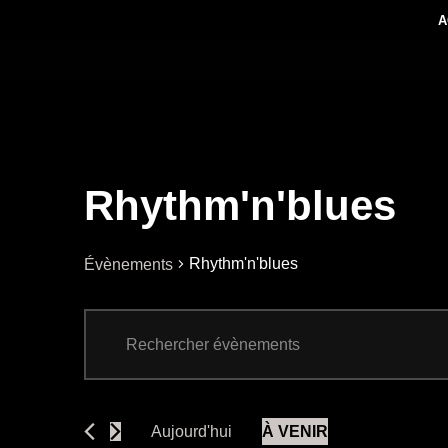
A
Aller
au
contenu
Rhythm'n'blues
Rhythm'n'blues
Évènements
Recherche
Saisir
et
mot-
clé.
navigation
Rechercher
Aujourd'hui
À VENIR
Évènements