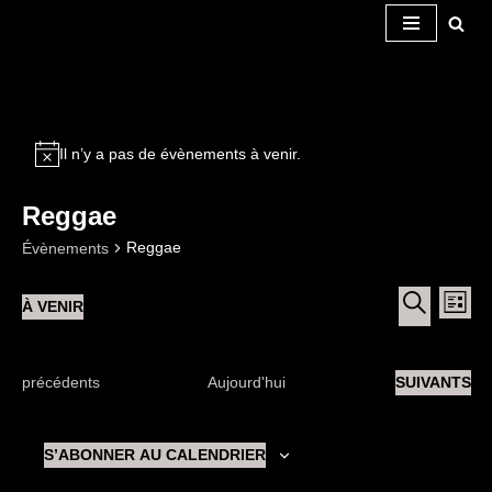
Aller
au
contenu
Il n’y a pas de évènements à venir.
Reggae
Reggae
Évènements
Recherche
Nav
À VENIR
et
LISTE
de
navigation
Sélectionnez
RECHERC
de
vue
une
vues
Évènements
date.
Évènements
ÉVÈNEMENT
précédents
Aujourd'hui
SUIVANTS
Évè
S’ABONNER AU CALENDRIER