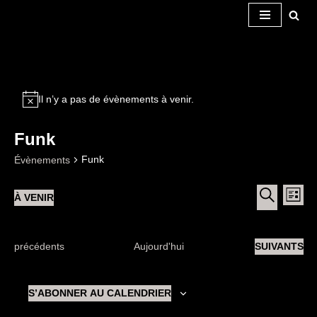
Aller
au
contenu
Il n’y a pas de évènements à venir.
Funk
Funk
Évènements
Recherche
Nav
À VENIR
et
LISTE
de
navigation
Sélectionnez
RECHERC
de
vue
une
vues
Évènements
date.
Évènements
ÉVÈNEMENT
précédents
Aujourd'hui
SUIVANTS
Évè
S’ABONNER AU CALENDRIER